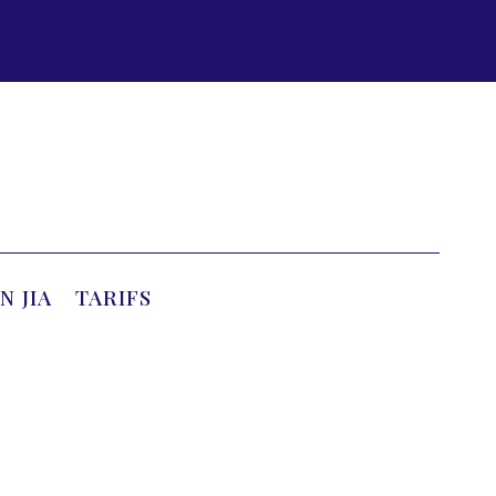
N JIA
TARIFS