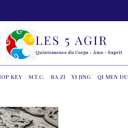
LES 5 AGIR
Quintessence du Corps - Âme - Esprit
HOP KEY
M.T.C.
BA ZI
YI JING
QI MEN DU