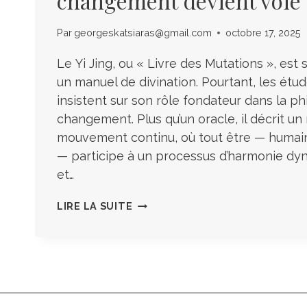
changement devient voie
Par
georgeskatsiaras@gmail.com
octobre 17, 2025
Le Yi Jing, ou « Livre des Mutations », es
un manuel de divination. Pourtant, les ét
insistent sur son rôle fondateur dans la ph
changement. Plus qu’un oracle, il décrit u
mouvement continu, où tout être — humain
— participe à un processus d’harmonie dy
et…
LE
LIRE LA SUITE
YI
JING
TAOÏSTE
:
QUAND