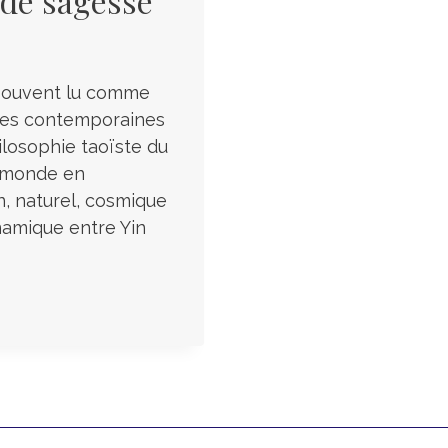
 de sagesse
t souvent lu comme
udes contemporaines
ilosophie taoïste du
n monde en
, naturel, cosmique
namique entre Yin